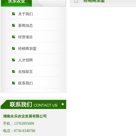
经销商加盟
永乐农业
关于我们
新闻动态
经营项目
经销商加盟
人才招聘
在线留言
联系我们
湖南永乐农业发展有限公司
手机：13762095699
电话：0730-8348788